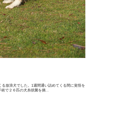
くる放浪犬でした。1週間通い詰めてくる間に覚悟を
で２６匹の犬糸状菌を摘...