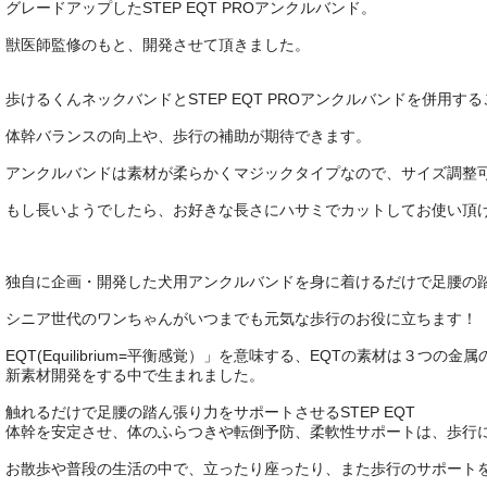
グレードアップしたSTEP EQT PROアンクルバンド。
獣医師監修のもと、開発させて頂きました。
歩けるくんネックバンドとSTEP EQT PROアンクルバンドを併用す
体幹バランスの向上や、歩行の補助が期待できます。
アンクルバンドは素材が柔らかくマジックタイプなので、サイズ調整
もし長いようでしたら、お好きな長さにハサミでカットしてお使い頂
独自に企画・開発した犬用アンクルバンドを身に着けるだけで足腰の
シニア世代のワンちゃんがいつまでも元気な歩行のお役に立ちます！
EQT(Equilibrium=平衡感覚）」を意味する、EQTの素材は３
新素材開発をする中で生まれました。
触れるだけで足腰の踏ん張り力をサポートさせるSTEP EQT
体幹を安定させ、体のふらつきや転倒予防、柔軟性サポートは、歩行
お散歩や普段の生活の中で、立ったり座ったり、また歩行のサポー