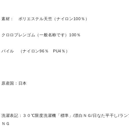
素材： ポリエステル天竺（ナイロン100％）
クロロプレンゴム（一般名称です）100％
パイル （ナイロン96％ PU4％）
原産国：日本
洗濯表記：３０℃限度洗濯機「標準」/漂白ＮＧ/日なた平干し/ラン
ＮＧ