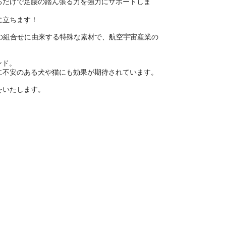
るだけで足腰の踏ん張る力を強力にサポートしま
に立ちます！
つの金属の組合せに由来する特殊な素材で、航空宇宙産業の
ンド。
に不安のある犬や猫にも効果が期待されています。
トをいたします。