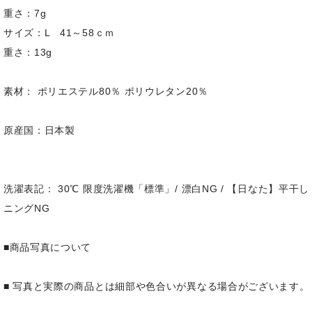
重さ：7g
サイズ：L 41～58ｃｍ
重さ：13g
素材： ポリエステル80％ ポリウレタン20％
原産国：日本製
洗濯表記： 30℃ 限度洗濯機「標準」/ 漂白NG / 【日なた】平干し 
ニングNG
■商品写真について
■ 写真と実際の商品とは細部や色合いが異なる場合がございます。