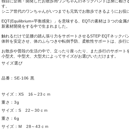
独自に企画・開発したお散歩用ワンちゃんのネックバンドは身に着け
す。
シニア世代のワンちゃんがいつまでも元気でお散歩できるようにお役
EQT(Equilibrium=平衡感覚）」を意味する、EQTの素材は３
新素材開発をする中で生まれました。
触れるだけで足腰の踏ん張り力をサポートさせるSTEP EQTネックバ
体幹を安定させ、体のふらつきや転倒予防、柔軟性サポートは、歩行
お散歩や普段の生活の中で、立ったり座ったり、また歩行のサポー
小型犬、中型犬、大型犬によってサイズがお選びいただけます。
サイズ選び
品番：SE-106 黒
サイズ：XS 16～23ｃｍ
重さ：3g
サイズ：S 22～30ｃｍ
重さ：6g
サイズ：M 28～43ｃｍ