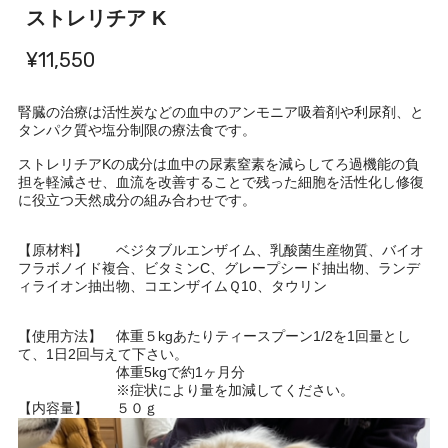
ストレリチア K
¥11,550
腎臓の治療は活性炭などの血中のアンモニア吸着剤や利尿剤、と
タンパク質や塩分制限の療法食です。
ストレリチアKの成分は血中の尿素窒素を減らしてろ過機能の負
担を軽減させ、血流を改善することで残った細胞を活性化し修復
に役立つ天然成分の組み合わせです。
【原材料】 ベジタブルエンザイム、乳酸菌生産物質、バイオ
フラボノイド複合、ビタミンC、グレープシード抽出物、ランデ
ィライオン抽出物、コエンザイムＱ10、タウリン
【使用方法】 体重５kgあたりティースプーン1/2を1回量とし
て、1日2回与えて下さい。
体重5kgで約1ヶ月分
※症状により量を加減してください。
【内容量】 ５０ｇ