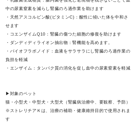
中の尿素窒素を減らし腎臓のろ過作業を助けます
・天然アスコルビン酸(ビタミンC)：酸性に傾いた体を中和さ
せます
・コエンザイムQ10：腎臓の傷つた細胞の修復を助けます
・ダンディディライオン抽出物：腎機能を高めます。
・バイオフラボノイド：血液をサラサラにし腎臓のろ過作業の
負担を軽減
・エンザイム：タンパク質の消化を促し血中の尿素窒素を軽減
▶対象のペット
猫・小型犬・中型犬・大型犬（腎臓病治療中、要観察、予防）
※ストレリチアＫは、治療の補助・健康維持目的で使用されま
す