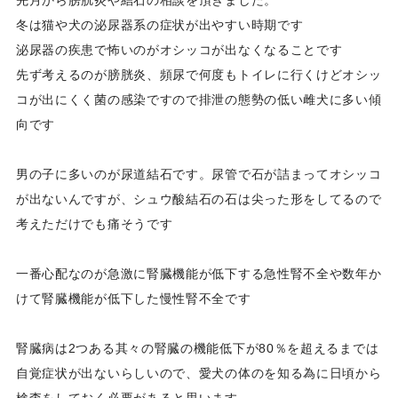
冬は猫や犬の泌尿器系の症状が出やすい時期です
泌尿器の疾患で怖いのがオシッコが出なくなることです
先ず考えるのが膀胱炎、頻尿で何度もトイレに行くけどオシッ
コが出にくく菌の感染ですので排泄の態勢の低い雌犬に多い傾
向です
男の子に多いのが尿道結石です。尿管で石が詰まってオシッコ
が出ないんですが、シュウ酸結石の石は尖った形をしてるので
考えただけでも痛そうです
一番心配なのが急激に腎臓機能が低下する急性腎不全や数年か
けて腎臓機能が低下した慢性腎不全です
腎臓病は2つある其々の腎臓の機能低下が80％を超えるまでは
自覚症状が出ないらしいので、愛犬の体のを知る為に日頃から
検査をしておく必要があると思います