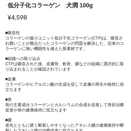
低分子化コラーゲン 犬潤 100g
¥4,598
■吸収性
コラーゲンの最小ユニット低分子化コラーゲン(CTP)は、吸収さ
れ難いことが難点だったコラーゲンの問題を解決した、従来のコ
ラーゲンに無い機能性を備えた新素材です。
■組織への取り込み
CTPは吸収された後、皮膚骨、軟骨、腱などの組織に選択的に取
り込まれることが確認されています
■皮膚
コラーゲンやヒアルロン酸の生成を促して皮膚の再生や維持に役
立ちます
■骨
骨の主要成分コラーゲンとカルシウムの合成を促進して骨折治癒
促進や骨の健康維持に役立ちます
■腱
老化とともに硬く断裂しやすくなったアキレス腱の健康維持や断
裂したアキレス腱の治癒促進に役立ちます