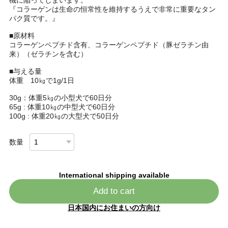
『コラーゲンは生命の恒常性を維持するうえで非常に重要なタン
パク質です。』
■原材料
コラーゲンペプチド含有、コラーゲンペプチド（豚ゼラチン由
来）（ゼラチンを含む）
■与える量
体重 10㎏で1g/1日
30g：体重5㎏の小型犬で60日分
65g : 体重10㎏の中型犬で60日分
100g : 体重20㎏の大型犬で50日分
数量
International shipping available
Add to cart
日本国内にお住まいの方向け