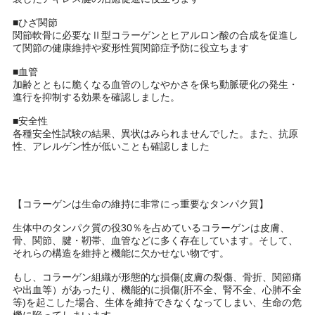
■ひざ関節
関節軟骨に必要なⅡ型コラーゲンとヒアルロン酸の合成を促進し
て関節の健康維持や変形性質関節症予防に役立ちます
■血管
加齢とともに脆くなる血管のしなやかさを保ち動脈硬化の発生・
進行を抑制する効果を確認しました。
■安全性
各種安全性試験の結果、異状はみられませんでした。また、抗原
性、アレルゲン性が低いことも確認しました
【コラーゲンは生命の維持に非常にっ重要なタンパク質】
生体中のタンパク質の役30％を占めているコラーゲンは皮膚、
骨、関節、腱・靭帯、血管などに多く存在しています。そして、
それらの構造を維持と機能に欠かせない物です。
もし、コラーゲン組織が形態的な損傷(皮膚の裂傷、骨折、関節痛
や出血等）があったり、機能的に損傷(肝不全、腎不全、心肺不全
等)を起こした場合、生体を維持できなくなってしまい、生命の危
機に陥ってしまいます。