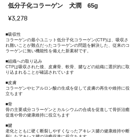
低分子化コラーゲン 犬潤 65g
¥3,278
■吸収性
コラーゲンの最小ユニット低分子化コラーゲン(CTP)は、吸収さ
れ難いことが難点だったコラーゲンの問題を解決した、従来のコ
ラーゲンに無い機能性を備えた新素材です。
■組織への取り込み
CTPは吸収された後、皮膚骨、軟骨、腱などの組織に選択的に取
り込まれることが確認されています
■皮膚
コラーゲンやヒアルロン酸の生成を促して皮膚の再生や維持に役
立ちます
■骨
骨の主要成分コラーゲンとカルシウムの合成を促進して骨折治癒
促進や骨の健康維持に役立ちます
■腱
老化とともに硬く断裂しやすくなったアキレス腱の健康維持や断
裂したアキレス腱の治癒促進に役立ちます