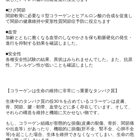
■ひざ関節
関節軟骨に必要なⅡ型コラーゲンとヒアルロン酸の合成を促進し
て関節の健康維持や変形性質関節症予防に役立ちます
■血管
加齢とともに脆くなる血管のしなやかさを保ち動脈硬化の発生・
進行を抑制する効果を確認しました。
■安全性
各種安全性試験の結果、異状はみられませんでした。また、抗原
性、アレルゲン性が低いことも確認しました
【コラーゲンは生命の維持に非常にっ重要なタンパク質】
生体中のタンパク質の役30％を占めているコラーゲンは皮膚、
骨、関節、腱・靭帯、血管などに多く存在しています。そして、
それらの構造を維持と機能に欠かせない物です。
もし、コラーゲン組織が形態的な損傷(皮膚の裂傷、骨折、関節痛
や出血等）があったり、機能的に損傷(肝不全、腎不全、心肺不全
等)を起こした場合、生体を維持できなくなってしまい、生命の危
機に陥ってしまいます。