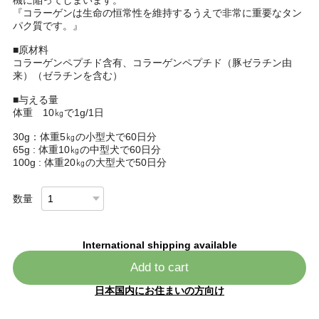
『コラーゲンは生命の恒常性を維持するうえで非常に重要なタン
パク質です。』
■原材料
コラーゲンペプチド含有、コラーゲンペプチド（豚ゼラチン由
来）（ゼラチンを含む）
■与える量
体重 10㎏で1g/1日
30g：体重5㎏の小型犬で60日分
65g : 体重10㎏の中型犬で60日分
100g : 体重20㎏の大型犬で50日分
数量
International shipping available
Add to cart
日本国内にお住まいの方向け