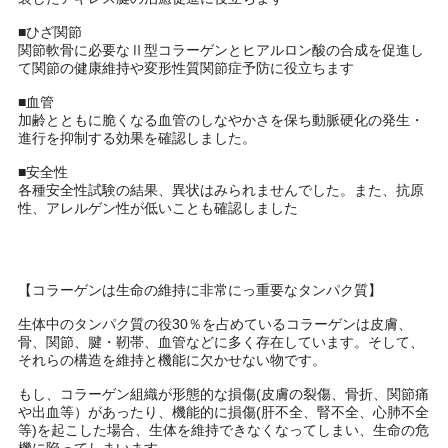
■ひざ関節
関節軟骨に必要なⅡ型コラーゲンとヒアルロン酸の合成を促進し
て関節の健康維持や変形性質関節症予防に役立ちます
■血管
加齢とともに脆くなる血管のしなやかさを保ち動脈硬化の発生・
進行を抑制する効果を確認しました。
■安全性
各種安全性試験の結果、異状はみられませんでした。また、抗原
性、アレルゲン性が低いことも確認しました
【コラーゲンは生命の維持に非常にっ重要なタンパク質】
生体中のタンパク質の役30％を占めているコラーゲンは皮膚、
骨、関節、腱・靭帯、血管などに多く存在しています。そして、
それらの構造を維持と機能に欠かせない物です。
もし、コラーゲン組織が形態的な損傷(皮膚の裂傷、骨折、関節痛
や出血等）があったり、機能的に損傷(肝不全、腎不全、心肺不全
等)を起こした場合、生体を維持できなくなってしまい、生命の危
機に陥ってしまいます。