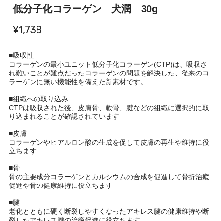
低分子化コラーゲン 犬潤 30g
¥1,738
■吸収性
コラーゲンの最小ユニット低分子化コラーゲン(CTP)は、吸収さ
れ難いことが難点だったコラーゲンの問題を解決した、従来のコ
ラーゲンに無い機能性を備えた新素材です。
■組織への取り込み
CTPは吸収された後、皮膚骨、軟骨、腱などの組織に選択的に取
り込まれることが確認されています
■皮膚
コラーゲンやヒアルロン酸の生成を促して皮膚の再生や維持に役
立ちます
■骨
骨の主要成分コラーゲンとカルシウムの合成を促進して骨折治癒
促進や骨の健康維持に役立ちます
■腱
老化とともに硬く断裂しやすくなったアキレス腱の健康維持や断
裂したアキレス腱の治癒促進に役立ちます