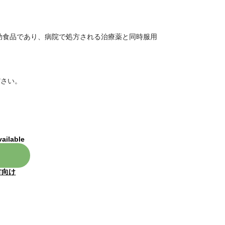
助食品であり、病院で処方される治療薬と同時服用
ださい。
vailable
方向け