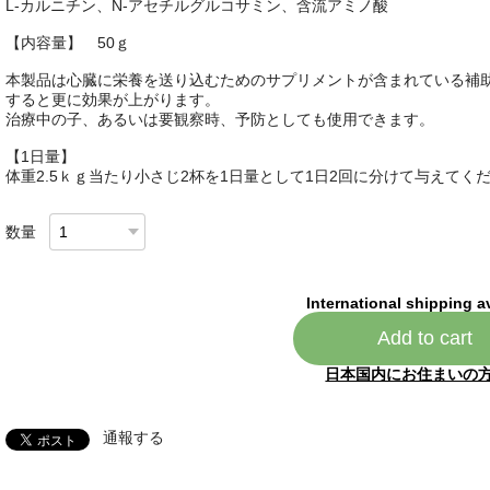
L-カルニチン、N-アセチルグルコサミン、含流アミノ酸
【内容量】 50ｇ
本製品は心臓に栄養を送り込むためのサプリメントが含まれている補
すると更に効果が上がります。
治療中の子、あるいは要観察時、予防としても使用できます。
【1日量】
体重2.5ｋｇ当たり小さじ2杯を1日量として1日2回に分けて与えてく
数量
International shipping a
Add to cart
日本国内にお住まいの
通報する