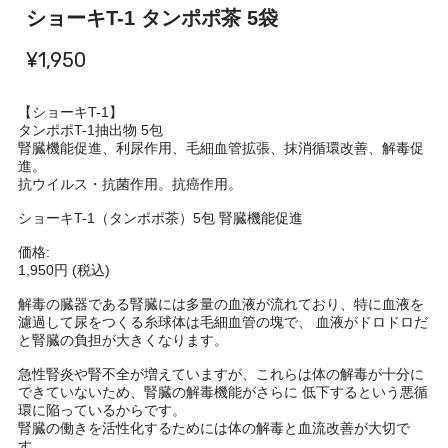
ショーキT-1 タンポポ茶 5袋
¥1,950
【ショーキT-1】
タンポポT-1抽出物 5包
腎臓機能促進、利尿作用、毛細血管拡張、抹消循環改善、解毒促
進。
抗ウイルス・抗菌作用。抗癌作用。
ショーキT-1（タンポポ茶）5包 腎臓機能促進
価格:
1,950円 (税込)
解毒の臓器である腎臓には多量の血液が流れており、特に血液を
濾過して尿をつくる糸球体は毛細血管の塊で、 血液がドロドロだ
と腎臓の負担が大きくなります。
急性腎炎や腎不全が増えていますが、これらは体の解毒が十分に
できていないため、腎臓の解毒機能がさらに 低下するという悪循
環に陥っているからです。
腎臓の働きを活性化するためには体の解毒と血流改善が大切で
す。