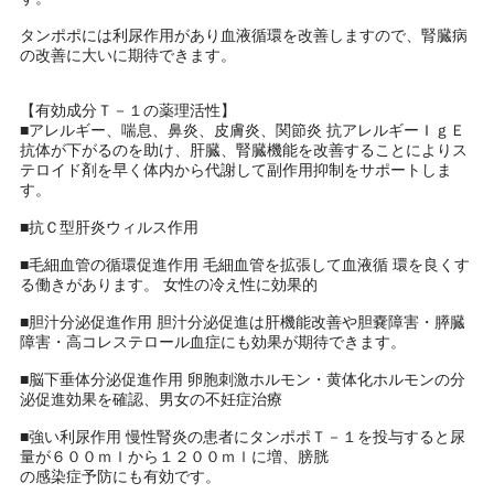
タンポポには利尿作用があり血液循環を改善しますので、腎臓病
の改善に大いに期待できます。
【有効成分Ｔ－１の薬理活性】
■アレルギー、喘息、鼻炎、皮膚炎、関節炎 抗アレルギーＩｇＥ
抗体が下がるのを助け、肝臓、腎臓機能を改善することによりス
テロイド剤を早く体内から代謝して副作用抑制をサポートしま
す。
■抗Ｃ型肝炎ウィルス作用
■毛細血管の循環促進作用 毛細血管を拡張して血液循 環を良くす
る働きがあります。 女性の冷え性に効果的
■胆汁分泌促進作用 胆汁分泌促進は肝機能改善や胆嚢障害・膵臓
障害・高コレステロール血症にも効果が期待できます。
■脳下垂体分泌促進作用 卵胞刺激ホルモン・黄体化ホルモンの分
泌促進効果を確認、男女の不妊症治療
■強い利尿作用 慢性腎炎の患者にタンポポＴ－１を投与すると尿
量が６００ｍｌから１２００ｍｌに増、膀胱
の感染症予防にも有効です。