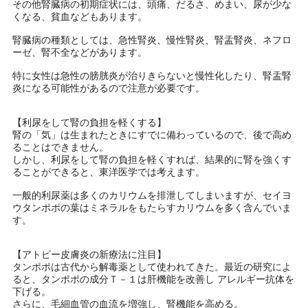
その他腎臓病の初期症状には、頭痛、だるさ、めまい、尿が少な
くなる、貧血などもあります。
腎臓病の種類としては、急性腎炎、慢性腎炎、腎盂腎炎、ネフロ
ーゼ、腎不全などがあります。
特に女性は急性の膀胱炎が治りきらないと慢性化したり、腎盂腎
炎になる可能性があるので注意が必要です。
【利尿をして腎の負担を軽くする】
腎の「気」は生まれたときにすでに備わっているので、後で高め
ることはできません。
しかし、利尿をして腎の負担を軽くすれば、結果的に腎を強くす
ることができると、東洋医学では考えます。
一般的利尿薬は多くのカリウムを排泄してしまいますが、セイヨ
ウタンポポの葉はミネラルをもたらすカリウムを多く含んでいま
す。
【アトピー皮膚炎の新療法に注目】
タンポポは古代から解毒薬として使われてきた。最近の研究によ
ると、タンポポの成分Ｔ－１は肝機能を改善し アレルギー抗体を
下げる。
さらに、毛細血管の血流を増強し、腎機能を高める。