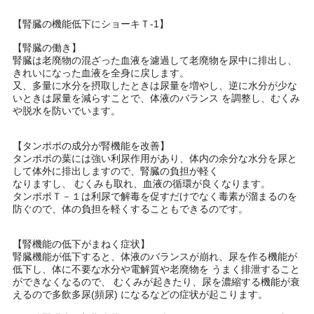
【腎臓の機能低下にショーキＴ-1】
【腎臓の働き】
腎臓は老廃物の混ざった血液を濾過して老廃物を尿中に排出し、
きれいになった血液を全身に戻します。
又、多量に水分を摂取したときは尿量を増やし、逆に水分が少な
いときは尿量を減らすことで、体液のバランス を調整し、むくみ
や脱水を防いでいます。
【タンポポの成分が腎機能を改善】
タンポポの葉には強い利尿作用があり、体内の余分な水分を尿と
して体外に排出しますので、腎臓の負担が軽く
なりますし、 むくみも取れ、血液の循環が良くなります。
タンポポＴ－１は利尿で解毒を促すだけでなく毒素が溜まるのを
防ぐので、体の負担を軽くすることもできるのです。
【腎機能の低下がまねく症状】
腎臓機能が低下すると、体液のバランスが崩れ、尿を作る機能が
低下し、体に不要な水分や電解質や老廃物を うまく排泄すること
ができなくなるので、 むくみが起きたり、尿を濃縮する機能が衰
えるので多飲多尿(頻尿) になるなどの症状が起こります。