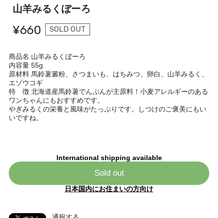
山羊みるくぼーろ
¥660
SOLD OUT
商品名 山羊みるくぼーろ
内容量 55g
原材料 馬鈴薯澱粉、さつまいも、はちみつ、卵白、山羊みるく、
エゾウコギ
特 徴 北海道産馬鈴薯でんぷんが主原料！小麦アレルギーのある
ワンちゃんにもおすすめです。
やぎみるくの栄養と風味がたっぷりです。しつけのご褒美にもい
いですね。
International shipping available
Sold out
日本国内にお住まいの方向け
通報する