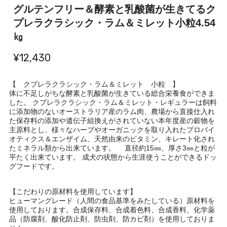
グルテンフリー＆酵素と乳酸菌が生きてるク
プレラクラシック・ラム＆ミレット小粒4.54
㎏
¥12,430
【 クプレラクラシック・ラム＆ミレット 小粒 】
体に不足しがちな酵素と乳酸菌が生きている総合栄養食ができま
した。 クプレラクラシック・ラム＆ミレット・レギュラーは飼料
に添加物のないオーストラリア産のラム肉、農場から直接仕入れ
た保存料の添加や遺伝子組換えがされていない本年度産の穀物を
主原料とし、様々なハーブやオーガニックを取り入れたプロバイ
オティクス＆エンザイム、天然由来のビタミン、キレート化され
たミネラル類から出来ています。 直径約15㎜、厚さ3㎜と粒が
平たく出来ています。 成犬の状態から生涯使うことができるドッ
グフードです。
【こだわりの原材料を使用しています】
ヒューマングレード（人間の食品基準をみたしている）原材料を
使用しております。合成保存料、合成着色料、合成香料、化学薬
品（防腐剤、酸化防止剤、防虫剤、防カビ剤）を使用しておりま