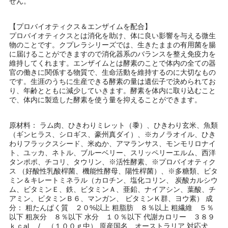
せん。
【プロバイオティクス＆エンザイムを配合】
プロバイオティクスとは消化を助け、体に良い影響を与える微生
物のことです。クプレラシリーズでは、生きたままの有用菌を腸
に届けることができますので消化器系のバランスを整え免疫力を
維持してくれます。エンザイムとは酵素のことで体内の全ての器
官の働きに関係する物質で、生命活動を維持するのに大切なもの
です。生涯のうちに生産できる酵素の量は遺伝子で決められてお
り、年齢とともに減少していきます。酵素を体内に取り込むこと
で、体内に製造した酵素を使う量を抑えることができます。
原材料： ラム肉、ひきわりミレット（黍）、ひきわり玄米、魚類
（ギンヒラス、シロギス、豪州真ダイ）、※カノラオイル、ひき
わりフラックスシード、米ぬか、アマランサス、モンモリロナイ
ト、ユッカ、ネトル、ブルーベリー、スリッペリーエルム、西洋
タンポポ、チコリ、タウリン、※活性酵素、※プロバイオティク
ス （好酸性乳酸桿菌、機能性酵母、陽性桿菌）、※多糖類、ビタ
ミン＆キレートミネラル（カロチン、塩化コリン、 炭酸カルシウ
ム、ビタミンＥ、鉄、ビタミンＡ、亜鉛、ナイアシン、葉酸、チ
アミン、ビタミンＢ６、マンガン、 ビタミンＫ群、ヨウ素） 成
分： 粗たんぱく質 ２０%以上 粗脂肪 ８％以上 粗繊維 ５％
以下 粗灰分 ８％以下 水分 １０％以下 代謝カロリー ３８９
ｋｃal / （１００ｇ中） 原産国名 オーストラリア 対応犬