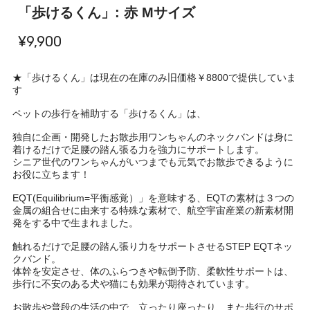
「歩けるくん」: 赤 Mサイズ
¥9,900
★「歩けるくん」は現在の在庫のみ旧価格￥8800で提供していま
す
ペットの歩行を補助する「歩けるくん」は、
独自に企画・開発したお散歩用ワンちゃんのネックバンドは身に
着けるだけで足腰の踏ん張る力を強力にサポートします。
シニア世代のワンちゃんがいつまでも元気でお散歩できるように
お役に立ちます！
EQT(Equilibrium=平衡感覚）」を意味する、EQTの素材は３つの
金属の組合せに由来する特殊な素材で、航空宇宙産業の新素材開
発をする中で生まれました。
触れるだけで足腰の踏ん張り力をサポートさせるSTEP EQTネッ
クバンド。
体幹を安定させ、体のふらつきや転倒予防、柔軟性サポートは、
歩行に不安のある犬や猫にも効果が期待されています。
お散歩や普段の生活の中で、立ったり座ったり、また歩行のサポ